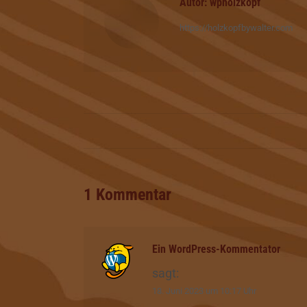
Autor:
wpholzkopf
https://holzkopfbywalter.com
Kommentarnavigation
1 Kommentar
Ein WordPress-Kommentator
sagt:
18. Juni 2023 um 10:17 Uhr